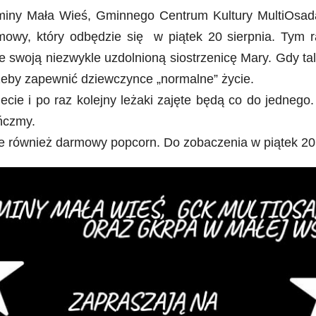
miny Mała Wieś, Gminnego Centrum Kultury MultiOsa
lmowy, który odbędzie się w piątek 20 sierpnia. Tym 
 swoją niezwykle uzdolnioną siostrzenicę Mary. Gdy tal
 żeby zapewnić dziewczynce „normalne” życie.
ecie i po raz kolejny leżaki zajęte będą co do jedneg
ńczmy.
 również darmowy popcorn. Do zobaczenia w piątek 20 s