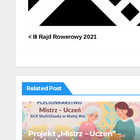
Nawigacja
III Rajd Rowerowy 2021
wpisu
Related Post
Projekt „Mistrz – Uczeń” –