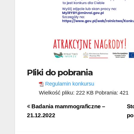
Pliki do pobrania
Regulamin konkursu
Wielkość pliku:
222 KB
Pobrania:
421
Nawigacja
Badania mammograficzne –
St
wpisu
21.12.2022
p