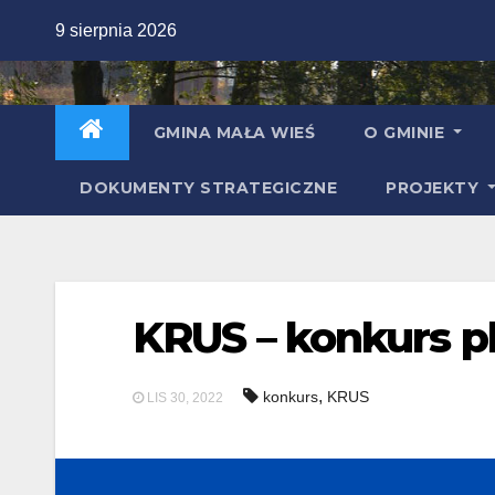
Skip
9 sierpnia 2026
to
content
GMINA MAŁA WIEŚ
O GMINIE
DOKUMENTY STRATEGICZNE
PROJEKTY
KRUS – konkurs pl
,
konkurs
KRUS
LIS 30, 2022